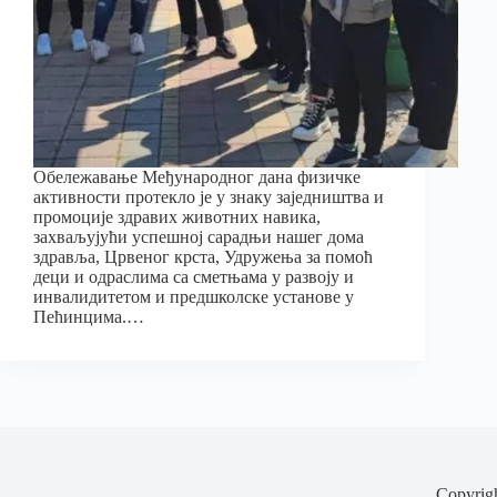
Обележавање Међународног дана физичке
активности протекло је у знаку заједништва и
промоције здравих животних навика,
захваљујући успешној сарадњи нашег дома
здравља, Црвеног крста, Удружења за помоћ
деци и одраслима са сметњама у развоју и
инвалидитетом и предшколске установе у
Пећинцима.…
Copyrig