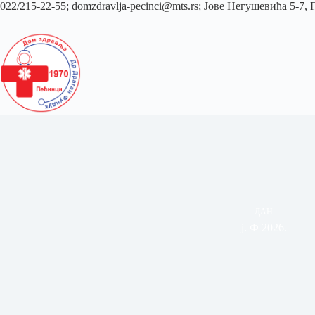
022/215-22-55; domzdravlja-pecinci@mts.rs; Јове Негушевића 5-7,
ДАН
ј. Ф 2026.