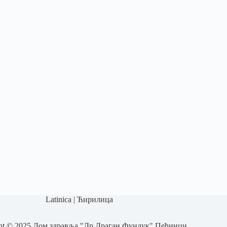
Latinica
|
Ћирилица
ht © 2025 Дом здравља "Др Драган Фундук" Пећинци