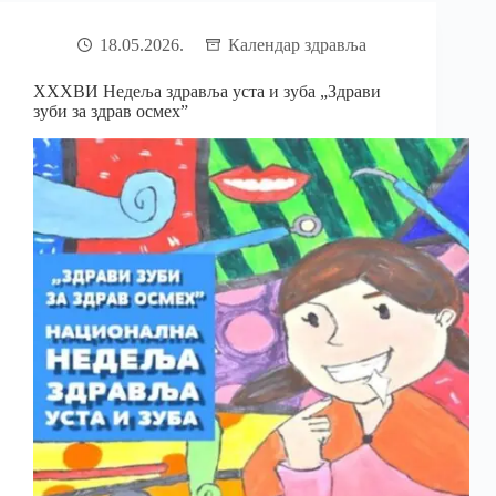
18.05.2026.
Календар здравља
XXXВИ Недеља здравља уста и зуба „Здрави
зуби за здрав осмех”