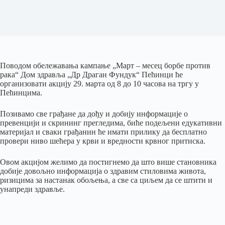
Поводом обележавања кампање „Март – месец борбе против
рака“ Дом здравља „Др Драган Фундук“ Пећинци ће
организовати акцију 29. марта од 8 до 10 часова на тргу у
Пећинцима.
Позивамо све грађане да дођу и добију информације о
превенцији и скрининг прегледима, биће подељени едукативни
материјал и сваки грађанин ће имати прилику да бесплатно
провери ниво шећера у крви и вредности крвног притиска.
Овом акцијом желимо да постигнемо да што више становника
добије довољно информација о здравим стиловима живота,
ризицима за настанак обољења, а све са циљем да се штити и
унапреди здравље.