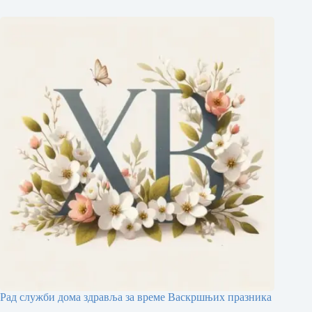
Рад служби дома здравља за време Васкршњих празника