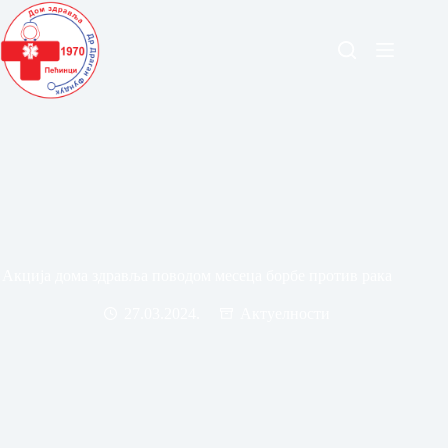
Акција дома здравља поводом месеца борбе против рака
27.03.2024.
Актуелности